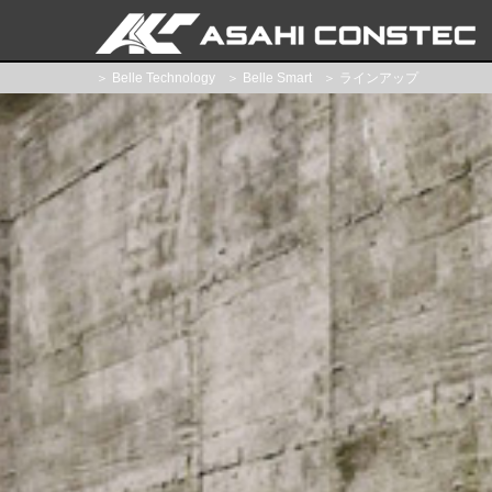
＞
Belle Technology
＞
Belle Smart
＞ ラインアップ